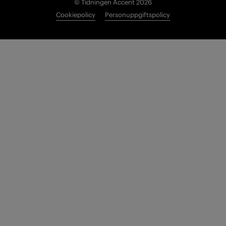
© Tidningen Accent 2026
Cookiepolicy
Personuppgiftspolicy