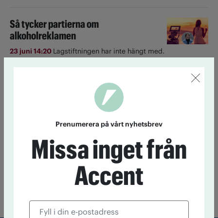
Så tycker partierna om
alkoholreklamen
23 juni 14:20
Lagstiftningen har inte hängt med.
Alkoholreklam i sociala medier är svår att komma åt. En
majoritet vill skärpa lagen, visar tankesmedjan Nocturums
enkät.
Ett glas om dagen ökar risken för
cancer
Prenumerera på vårt nyhetsbrev
Missa inget från
22 juni 13:30
Även låg alkoholkonsumtion ökar risken för
cancer, visar ny amerikansk forskning.
Accent
Till startsidan