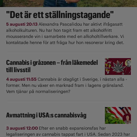
"Det är ett ställningstagande"
5 augusti 20:13
Alexandra Pascalidou har aktivt ifrågasatt
alkoholkulturen. Nu har hon tagit fram ett alkoholfritt
mousserande vin i samarbete med en alkoholtillverkare. Vi
kontaktade henne för att fråga hur hon resonerar kring det.
Cannabis i gråzonen – från läkemedel
till livsstil
4 augusti 11:55
Cannabis är olagligt i ­Sverige, i nästan alla ­
former. Men nu växer en marknad fram i lagens gränsland.
Vem tjänar på normaliseringen?
Avmattning i USA:s cannabisvåg
3 augusti 12:00
Efter en snabb expansionsfas har
legaliseringen av cannabis tappat fart i USA. Sedan 2023 har