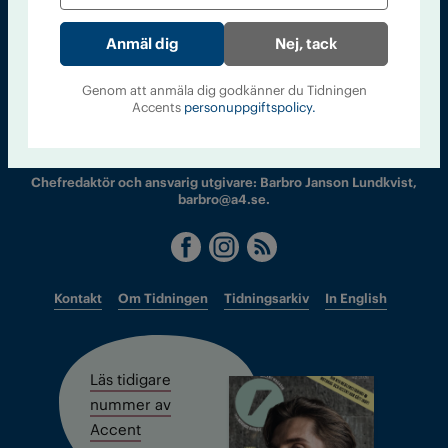
Nej, tack
Sveriges största tidning om droger och nykterhet
Genom att anmäla dig godkänner du Tidningen
Accents
personuppgiftspolicy.
Tidningen Accent, A4, Bondegatan 21, 116 33 Stockholm
accent@iogt.se
Chefredaktör och ansvarig utgivare: Barbro Janson Lundkvist,
barbro@a4.se.
Kontakt
Om Tidningen
Tidningsarkiv
In English
Läs tidigare
nummer av
Accent