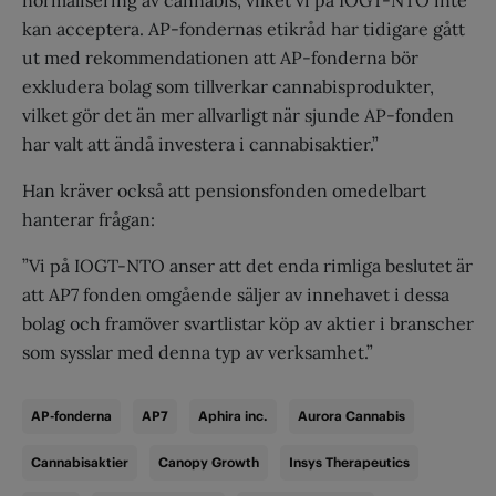
normalisering av cannabis, vilket vi på IOGT-NTO inte
kan acceptera. AP-fondernas etikråd har tidigare gått
ut med rekommendationen att AP-fonderna bör
exkludera bolag som tillverkar cannabisprodukter,
vilket gör det än mer allvarligt när sjunde AP-fonden
har valt att ändå investera i cannabisaktier.”
Han kräver också att pensionsfonden omedelbart
hanterar frågan:
”Vi på IOGT-NTO anser att det enda rimliga beslutet är
att AP7 fonden omgående säljer av innehavet i dessa
bolag och framöver svartlistar köp av aktier i branscher
som sysslar med denna typ av verksamhet.”
AP-fonderna
AP7
Aphira inc.
Aurora Cannabis
Cannabisaktier
Canopy Growth
Insys Therapeutics