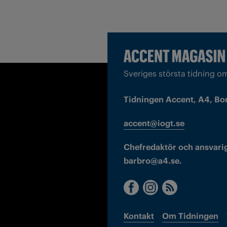
Sveriges största tidning o
Tidningen Accent, A4, Bo
accent@iogt.se
Chefredaktör och ansvarig
barbro@a4.se.
Kontakt
Om Tidningen