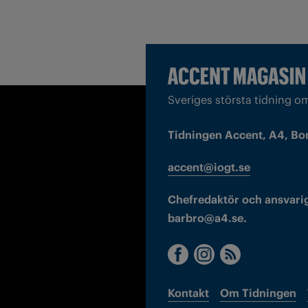
Sveriges största tidning o
Tidningen Accent, A4, Bo
accent@iogt.se
Chefredaktör och ansvarig
barbro@a4.se.
Kontakt
Om Tidningen