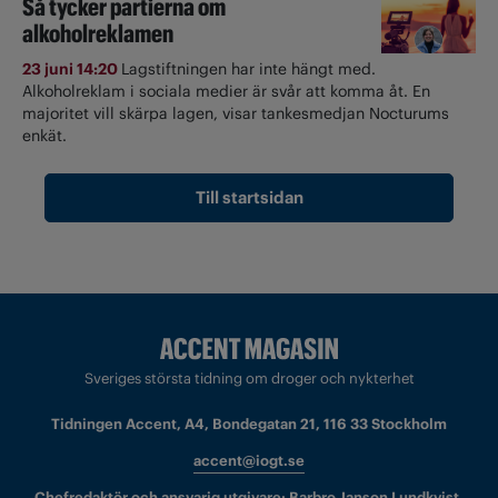
Så tycker partierna om
alkoholreklamen
23 juni 14:20
Lagstiftningen har inte hängt med.
Alkoholreklam i sociala medier är svår att komma åt. En
majoritet vill skärpa lagen, visar tankesmedjan Nocturums
enkät.
Till startsidan
Sveriges största tidning om droger och nykterhet
Tidningen Accent, A4, Bondegatan 21, 116 33 Stockholm
accent@iogt.se
Chefredaktör och ansvarig utgivare: Barbro Janson Lundkvist,