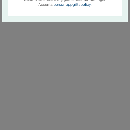
Accents
personuppgiftspolicy.