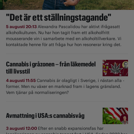
"Det är ett ställningstagande"
5 augusti 20:13
Alexandra Pascalidou har aktivt ifrågasatt
alkoholkulturen. Nu har hon tagit fram ett alkoholfritt
mousserande vin i samarbete med en alkoholtillverkare. Vi
kontaktade henne för att fråga hur hon resonerar kring det.
Cannabis i gråzonen – från läkemedel
till livsstil
4 augusti 11:55
Cannabis är olagligt i ­Sverige, i nästan alla ­
former. Men nu växer en marknad fram i lagens gränsland.
Vem tjänar på normaliseringen?
Avmattning i USA:s cannabisvåg
3 augusti 12:00
Efter en snabb expansionsfas har