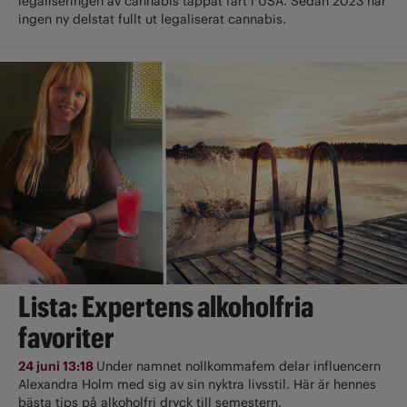
legaliseringen av cannabis tappat fart i USA. Sedan 2023 har
ingen ny delstat fullt ut ­legaliserat cannabis.
Lista: Expertens alkoholfria
favoriter
24 juni 13:18
Under namnet nollkommafem delar influencern
Alexandra Holm med sig av sin nyktra livsstil. Här är hennes
bästa tips på alkoholfri dryck till semestern.