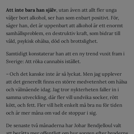
Att inte bara han själv
, utan även att allt fler unga
väljer bort alkohol, ser han som enbart positivt. För,
säger han, det är uppenbart att alkohol är ett enormt
samhällsproblem, en destruktiv kraft, som bidrar till
våld, psykisk ohälsa, död och brottslighet.
Samtidigt konstaterar han att en ny trend vuxit fram i
Sverige: Att röka cannabis istället.
– Och det kanske inte är så lyckat. Men jag upplever
att det generellt finns en större medvetenhet om hälsa
och väl­mående idag. Jag tror nykterheten faller in i
samma utveckling, där fler vill undvika socker, rött
kött, och fett. Fler vill helt enkelt må bra nu för tiden
och är mer måna om vad de stoppar i sig.
De senaste två månaderna har Johar Bendjelloul valt
att berätta mer offentligt om hur sorgen efter broderns