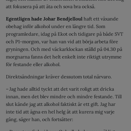
att fokusera på att äta och sova bra också.
Egentligen hade Johar Bendjelloul
haft ett växande
obehag inför alkohol under en längre tid. Som
programledare, idag på Ekot och tidigare på både SVT
och P1-morgon, var han van vid att börja arbeta före
gryningen. Och med väckarklockan ställd på 04.30 på
morgnarna fanns det helt enkelt inte riktigt utrymme
för festande eller alkohol.
Direktsändningar kräver dessutom total närvaro.
– Jag hade alltid tyckt att det varit roligt att dricka
innan, men det blev mindre och mindre festande. Till
slut kände jag att alkohol faktiskt är ett gift. Jag har
inte tid att ägna en hel helg åt att kurera mig varje
gång, säger han, och fortsätter: