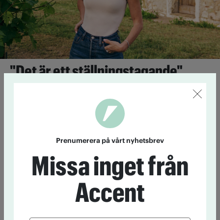
"Det är ett ställningstagande"
Igår kl 20:13
Alexandra Pascalidou har aktivt ifrågasatt
alkoholkulturen. Nu har hon tagit fram ett alkoholfritt
mousserande vin i samarbete med en alkoholtillverkare. Vi
kontaktade henne för att fråga hur hon resonerar kring det.
Prenumerera på vårt nyhetsbrev
Cannabis i gråzonen – från läkemedel
Missa inget från
till livsstil
4 augusti 11:55
Cannabis är olagligt i ­Sverige, i nästan alla ­
Accent
former. Men nu växer en marknad fram i lagens gränsland.
Vem tjänar på normaliseringen?