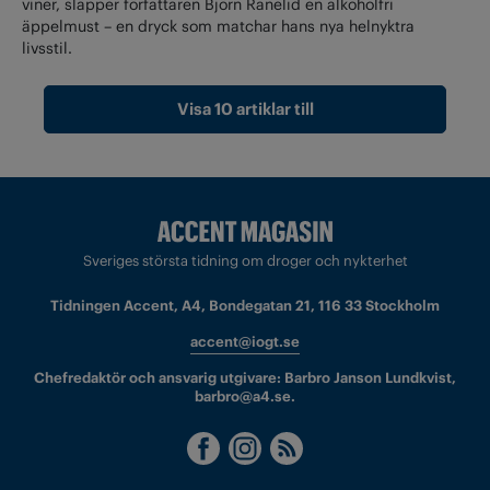
viner, släpper författaren Björn Ranelid en alkoholfri
äppelmust – en dryck som matchar hans nya helnyktra
livsstil.
Visa 10 artiklar till
Sveriges största tidning om droger och nykterhet
Tidningen Accent, A4, Bondegatan 21, 116 33 Stockholm
accent@iogt.se
Chefredaktör och ansvarig utgivare: Barbro Janson Lundkvist,
barbro@a4.se.