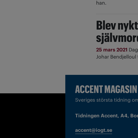
han.
Blev nykt
självmor
25 mars 2021
Dage
Johar Bendjelloul f
Sveriges största tidning o
Tidningen Accent, A4, Bo
accent@iogt.se