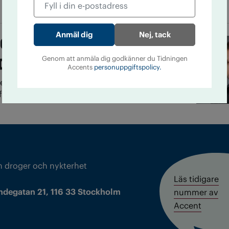
Nej, tack
erist efter broderns
d
Genom att anmäla dig godkänner du Tidningen
Accents
personuppgiftspolicy.
n efter att hans bror tog sitt liv bestämde sig
ör att sluta dricka alkohol.
m droger och nykterhet
Läs tidigare
ndegatan 21, 116 33 Stockholm
nummer av
Accent