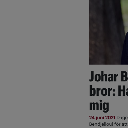
Johar B
bror: H
mig
24 juni 2021
Dagen
Bendjelloul för att