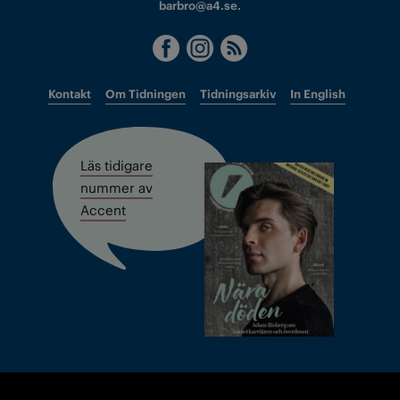
barbro@a4.se.
Kontakt
Om Tidningen
Tidningsarkiv
In English
Läs tidigare
nummer av
Accent