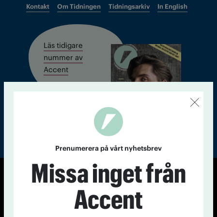
Kontakt
Om Tidningen
Tidningsarkiv
In English
Läs tidigare
nummer av
Accent
Prenumerera på vårt nyhetsbrev
Missa inget från
© Tidningen Accent 2026
Accent
Cookiepolicy
Personuppgiftspolicy