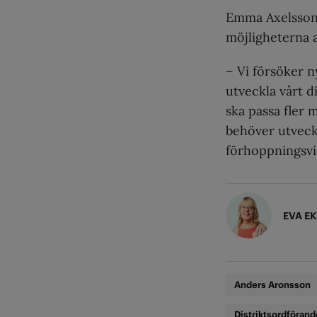
Emma Axelsson, 
möjligheterna a
– Vi försöker n
utveckla vårt di
ska passa fler
behöver utveckl
förhoppningsvis
EVA E
Anders Aronsson
Distriktsordförand