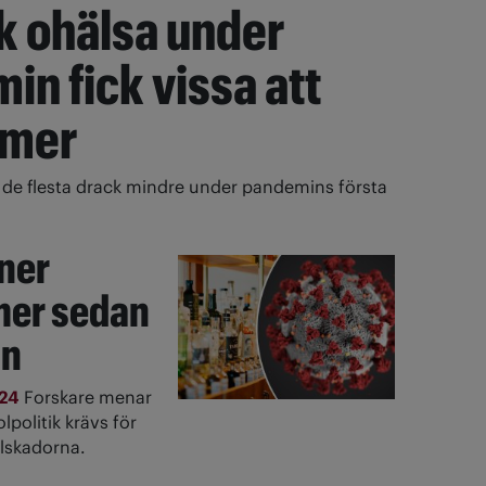
k ohälsa under
in fick vissa att
 mer
de flesta drack mindre under pandemins första
ner
mer sedan
in
024
Forskare menar
olpolitik krävs för
olskadorna.