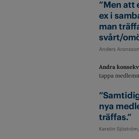
”Men att 
ex i samb
man träffa
svårt/omöj
Anders Aronsson
Andra konsek
tappa medlemma
”Samtidigt
nya medle
träffas.”
Kerstin Sjöström