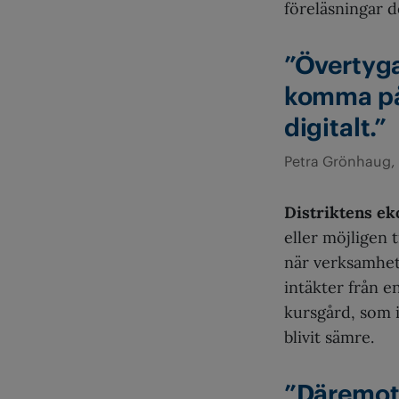
föreläsningar d
”Övertyg
komma på 
digitalt.”
Petra Grönhaug, 
Distriktens e
eller möjligen t
när verksamheter
intäkter från 
kursgård, som in
blivit sämre.
”Däremot 