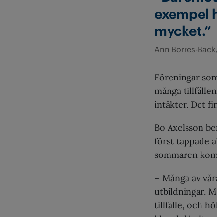
exempel h
mycket.”
Ann Borres-Back,
Föreningar som
många tillfälle
intäkter. Det fi
Bo Axelsson ber
först tappade a
sommaren kom 
– Många av vår
utbildningar. M
tillfälle, och h