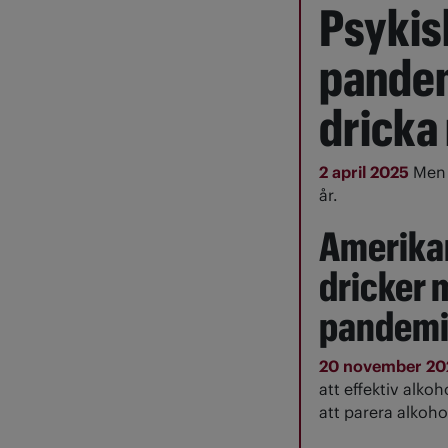
Psykis
pandem
dricka
2 april 2025
Men 
år.
Amerika
dricker 
pandem
20 november 2
att effektiv alkoh
att parera alkoh