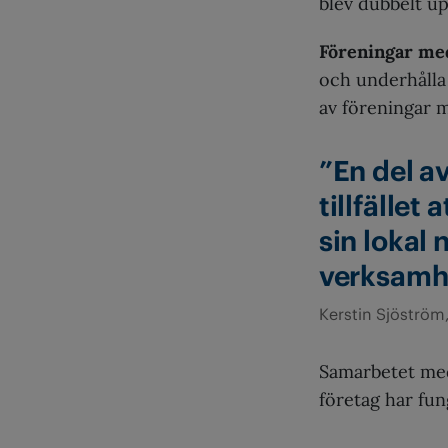
blev dubbelt up
Föreningar me
och underhålla
av föreningar m
”En del a
tillfället
sin lokal 
verksamh
Kerstin Sjöström
Samarbetet me
företag har fun