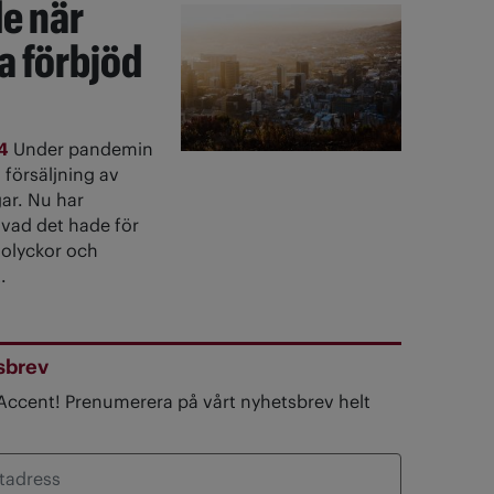
e när
a förbjöd
24
Under pandemin
 försäljning av
ar. Nu har
å vad det hade för
 olyckor och
.
sbrev
 Accent! Prenumerera på vårt nyhetsbrev helt