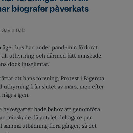
ar biografer påverkats
 Gävle-Dala
 äger hus har under pandemin förlorat
n till uthyrning och därmed fått minskade
nns dock ljusglimtar.
ättar att hans förening, Protest i Fagersta
ll uthyrning från slutet av mars, men efter
några igen.
a hyresgäster hade behov att genomföra
an minskade då antalet deltagare per
öll samma utbildning flera gånger, så det