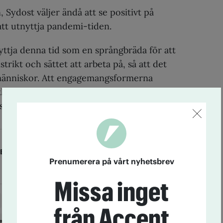
Sydost väljer ändå att se positivt på
tt utnyttja pandemi-tiden.
yttja denna tid som en språngbräda för att
strikt och sättet att arbeta på, så att det
 människor. Att engagemangsformerna
as är inte direkt något nytt, och
 kan detta leda till något gott.
KEROTH
Prenumerera på vårt nyhetsbrev
Missa inget
Ann Borres-Back
Bo Axelsson
Distrikt
från Accent
e
Emma Axelsson
Enkät
IOGT-NTO