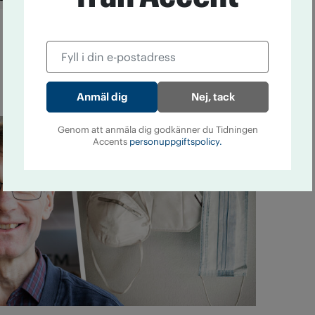
Olle Häggström
Per Bengtsson
Nej, tack
Genom att anmäla dig godkänner du Tidningen
Accents
personuppgiftspolicy.