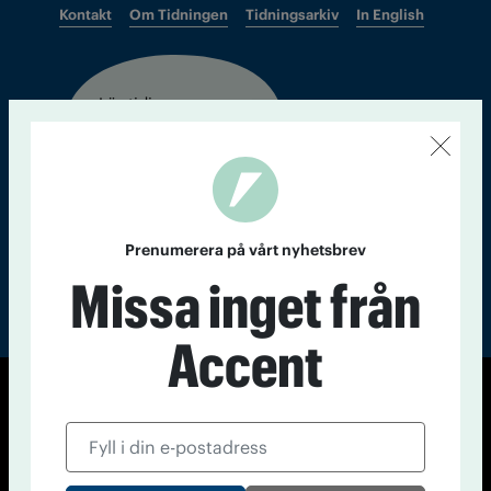
Kontakt
Om Tidningen
Tidningsarkiv
In English
Läs tidigare
nummer av
Accent
Prenumerera på vårt nyhetsbrev
Missa inget från
Accent
© Tidningen Accent 2026
Cookiepolicy
Personuppgiftspolicy