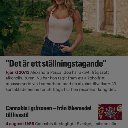
"Det är ett ställningstagande"
Igår kl 20:13
Alexandra Pascalidou har aktivt ifrågasatt
alkoholkulturen. Nu har hon tagit fram ett alkoholfritt
mousserande vin i samarbete med en alkoholtillverkare. Vi
kontaktade henne för att fråga hur hon resonerar kring det.
Cannabis i gråzonen – från läkemedel
till livsstil
4 augusti 11:55
Cannabis är olagligt i ­Sverige, i nästan alla ­