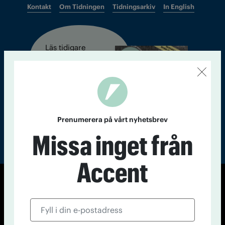
Kontakt
Om Tidningen
Tidningsarkiv
In English
Läs tidigare
nummer av
Accent
Prenumerera på vårt nyhetsbrev
Missa inget från
Accent
© Tidningen Accent 2026
Cookiepolicy
Personuppgiftspolicy