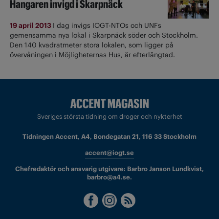
Hangaren invigd i Skarpnäck
19 april 2013
I dag invigs IOGT-NTOs och UNFs
gemensamma nya lokal i Skarpnäck söder och Stockholm.
Den 140 kvadratmeter stora lokalen, som ligger på
övervåningen i Möjligheternas Hus, är efterlängtad.
Sveriges största tidning om droger och nykterhet
Tidningen Accent, A4, Bondegatan 21, 116 33 Stockholm
accent@iogt.se
Chefredaktör och ansvarig utgivare: Barbro Janson Lundkvist,
barbro@a4.se.