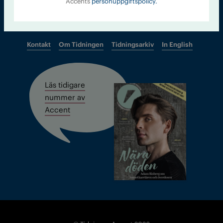
Accents
personuppgiftspolicy.
Kontakt
Om Tidningen
Tidningsarkiv
In English
Läs tidigare
nummer av
Accent