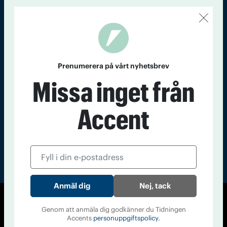
Kontakt
Om Tidningen
Tidningsarkiv
In English
Läs tidigare
Prenumerera på vårt nyhetsbrev
nummer av
Missa inget från
Accent
Accent
Nej, tack
© Tidningen Accent 2026
Genom att anmäla dig godkänner du Tidningen
Accents
personuppgiftspolicy.
Cookiepolicy
Personuppgiftspolicy