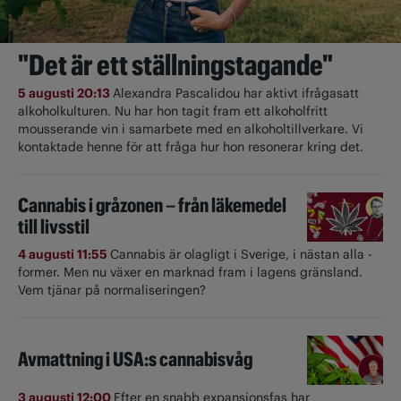
"Det är ett ställningstagande"
5 augusti 20:13
Alexandra Pascalidou har aktivt ifrågasatt
alkoholkulturen. Nu har hon tagit fram ett alkoholfritt
mousserande vin i samarbete med en alkoholtillverkare. Vi
kontaktade henne för att fråga hur hon resonerar kring det.
Cannabis i gråzonen – från läkemedel
till livsstil
4 augusti 11:55
Cannabis är olagligt i ­Sverige, i nästan alla ­
former. Men nu växer en marknad fram i lagens gränsland.
Vem tjänar på normaliseringen?
Avmattning i USA:s cannabisvåg
3 augusti 12:00
Efter en snabb expansionsfas har