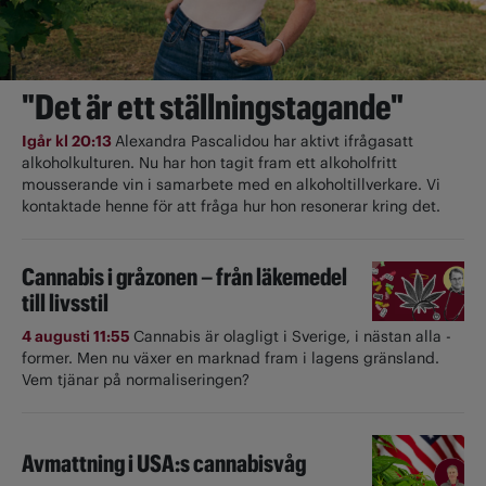
"Det är ett ställningstagande"
Igår kl 20:13
Alexandra Pascalidou har aktivt ifrågasatt
alkoholkulturen. Nu har hon tagit fram ett alkoholfritt
mousserande vin i samarbete med en alkoholtillverkare. Vi
kontaktade henne för att fråga hur hon resonerar kring det.
Cannabis i gråzonen – från läkemedel
till livsstil
4 augusti 11:55
Cannabis är olagligt i ­Sverige, i nästan alla ­
former. Men nu växer en marknad fram i lagens gränsland.
Vem tjänar på normaliseringen?
Avmattning i USA:s cannabisvåg