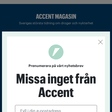
Sveriges största tidning om droger och nykterhet
Tidningen Accent, A4, Bondegatan 21, 116 33 Stockholm
accent@iogt.se
Chefredaktör och ansvarig utgivare: Barbro Janson Lundkvist,
barbro@a4.se.
Prenumerera på vårt nyhetsbrev
Missa inget från
Kontakt
Om Tidningen
Tidningsarkiv
In English
Accent
Läs tidigare
nummer av
Accent