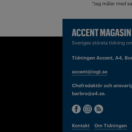
"Jag målar med sa
Sveriges största tidning o
Tidningen Accent, A4, Bo
accent@iogt.se
Chefredaktör och ansvarig
barbro@a4.se.
Kontakt
Om Tidningen