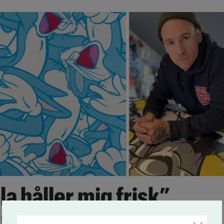
la håller mig frisk”
2
Ed Worley ersatte drogerna med ett liv som konstnär.