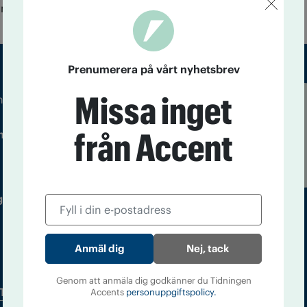
mma intensitet som jag jagade droger."
Prenumerera på vårt nyhetsbrev
Missa inget
m droger och nykterhet
Läs tidigare
från Accent
ndegatan 21, 116 33 Stockholm
nummer av
Accent
 utgivare: Barbro Janson Lundkvist,
Nej, tack
Genom att anmäla dig godkänner du Tidningen
Tidningsarkiv
In English
Accents
personuppgiftspolicy.