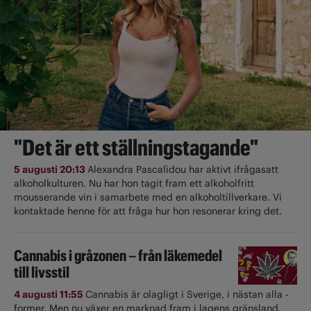
"Det är ett ställningstagande"
5 augusti 20:13
Alexandra Pascalidou har aktivt ifrågasatt
alkoholkulturen. Nu har hon tagit fram ett alkoholfritt
mousserande vin i samarbete med en alkoholtillverkare. Vi
kontaktade henne för att fråga hur hon resonerar kring det.
Cannabis i gråzonen – från läkemedel
till livsstil
4 augusti 11:55
Cannabis är olagligt i ­Sverige, i nästan alla ­
former. Men nu växer en marknad fram i lagens gränsland.