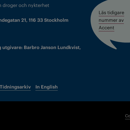
m droger och nykterhet
Läs tidigare
ndegatan 21, 116 33 Stockholm
nummer av
Accent
 utgivare: Barbro Janson Lundkvist,
Tidningsarkiv
In English
Co