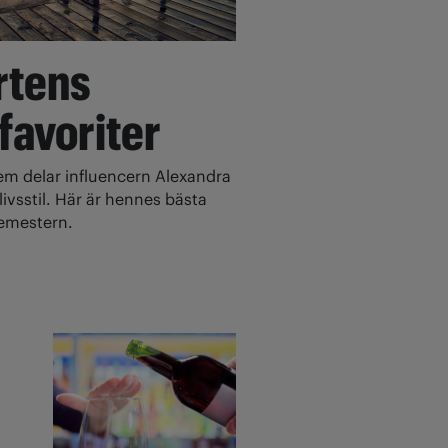
rtens
 favoriter
 delar influencern Alexandra
ivsstil. Här är hennes bästa
 semestern.