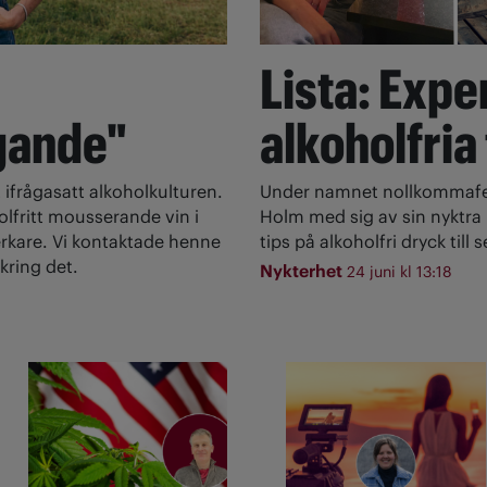
Lista: Expe
gande"
alkoholfria
 ifrågasatt alkoholkulturen.
Under namnet nollkommafem
olfritt mousserande vin i
Holm med sig av sin nyktra l
rkare. Vi kontaktade henne
tips på alkoholfri dryck till
kring det.
Nykterhet
24 juni kl 13:18