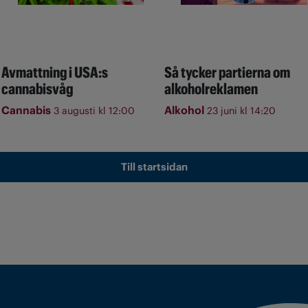
Avmattning i USA:s
Så tycker partierna om
cannabisvåg
alkoholreklamen
Cannabis
Alkohol
3 augusti kl 12:00
23 juni kl 14:20
Till startsidan