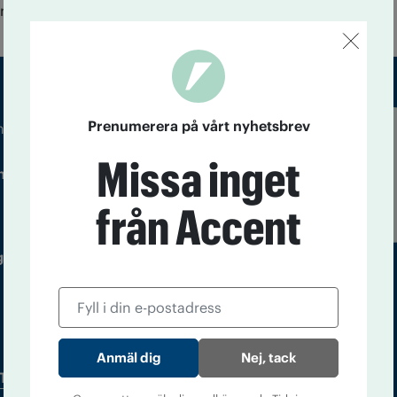
esschef till Drugnews.
Prenumerera på vårt nyhetsbrev
m droger och nykterhet
Läs tidigare
Missa inget
ndegatan 21, 116 33 Stockholm
nummer av
Accent
från Accent
 utgivare: Barbro Janson Lundkvist,
Nej, tack
Tidningsarkiv
In English