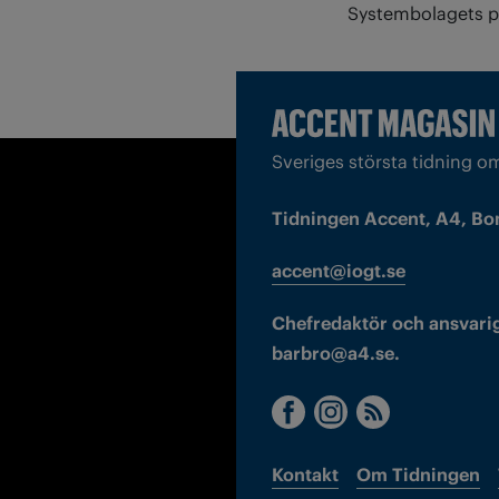
Systembolagets pr
Sveriges största tidning o
Tidningen Accent, A4, Bo
accent@iogt.se
Chefredaktör och ansvarig
barbro@a4.se.
Kontakt
Om Tidningen