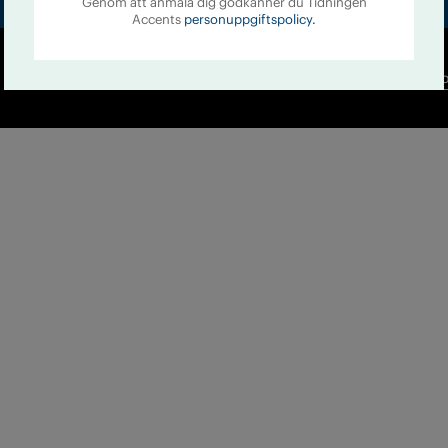
Genom att anmäla dig godkänner du Tidningen
Accents
personuppgiftspolicy.
Co