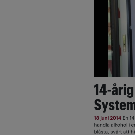
14-årig
System
18 juni 2014
En 14
handla alkohol i e
blåsta, svårt att