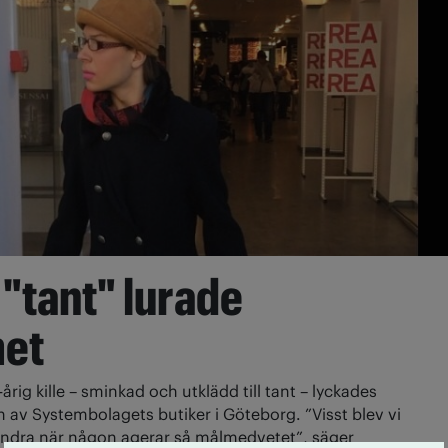
 "tant" lurade
et
-årig kille – sminkad och utklädd till tant – lyckades
n av Systembolagets butiker i Göteborg. ”Visst blev vi
 hindra när någon agerar så målmedvetet”, säger