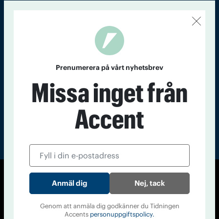
Kontakt
Om Tidningen
Tidningsarkiv
In English
Läs tidigare
nummer av
Prenumerera på vårt nyhetsbrev
Accent
Missa inget från
Accent
Nej, tack
© Tidningen Accent 2026
Cookiepolicy
Personuppgiftspolicy
Genom att anmäla dig godkänner du Tidningen
Accents
personuppgiftspolicy.