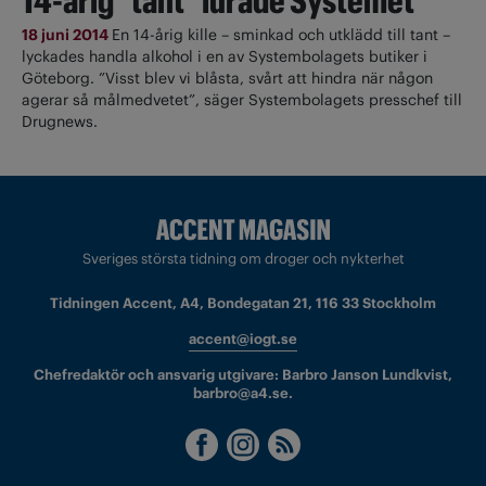
14-årig "tant" lurade Systemet
18 juni 2014
En 14-årig kille – sminkad och utklädd till tant –
lyckades handla alkohol i en av Systembolagets butiker i
Göteborg. ”Visst blev vi blåsta, svårt att hindra när någon
agerar så målmedvetet”, säger Systembolagets presschef till
Drugnews.
Sveriges största tidning om droger och nykterhet
Tidningen Accent, A4, Bondegatan 21, 116 33 Stockholm
accent@iogt.se
Chefredaktör och ansvarig utgivare: Barbro Janson Lundkvist,
barbro@a4.se.