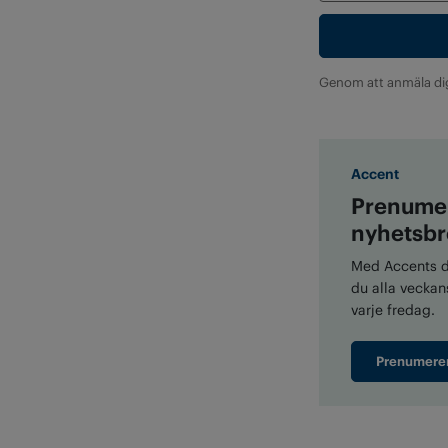
Genom att anmäla di
Accent
Prenumer
nyhetsbr
Med Accents di
du alla veckans
varje fredag.
Prenumere