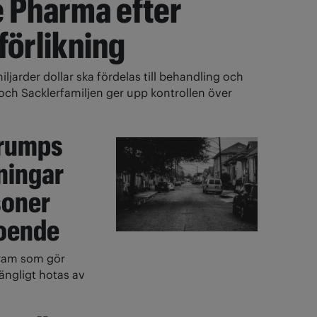
 Pharma efter
förlikning
miljarder dollar ska fördelas till behandling och
ch Sacklerfamiljen ger upp kontrollen över
Trumps
ningar
soner
oende
ram som gör
ängligt hotas av