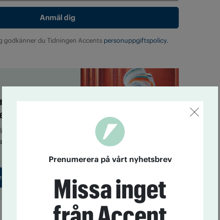
g godkänner du Tidningen Accents
personuppgiftspolicy.
era på vårt
ev!
gitala nyhetsbrev får
 nyheter i din inkorg
Prenumerera på vårt nyhetsbrev
ra
Missa inget
från Accent