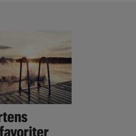
rtens
 favoriter