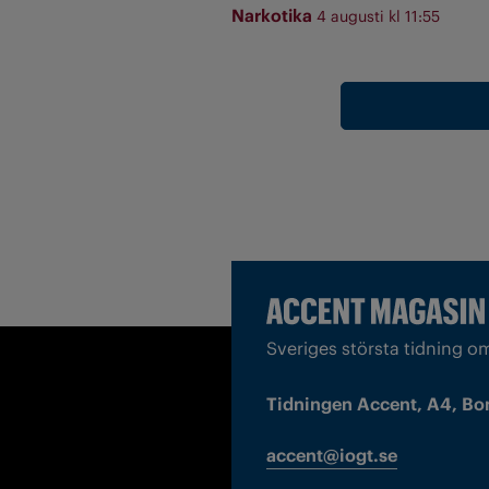
Narkotika
4 augusti kl 11:55
Sveriges största tidning o
Tidningen Accent, A4, Bo
accent@iogt.se