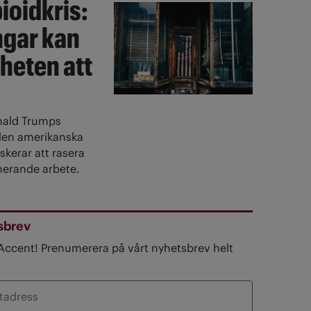
ioidkris:
ngar kan
gheten att
ald Trumps
den amerikanska
skerar att rasera
merande arbete.
sbrev
 Accent! Prenumerera på vårt nyhetsbrev helt