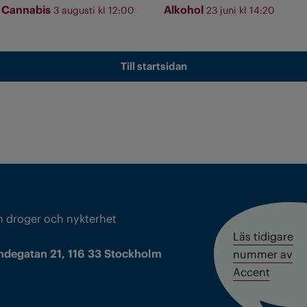
Cannabis
Alkohol
3 augusti kl 12:00
23 juni kl 14:20
Till startsidan
m droger och nykterhet
Läs tidigare
ndegatan 21, 116 33 Stockholm
nummer av
Accent