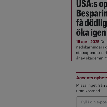
USA:s op
Bespari
få dödli
öka igen
15 april 2025
Don
nedskärningar i 
statsapparaten ri
år av skademini
Accents nyhet
Missa inget från
utan kostnad.