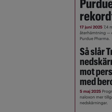
Purdue
rekord
17 juni 2025
7,4 
återhämtning — o
Purdue Pharma.
Så slår 
nedskär
mot per
med ber
5 maj 2025
Prog
naloxon mer tillg
nedskärningar.