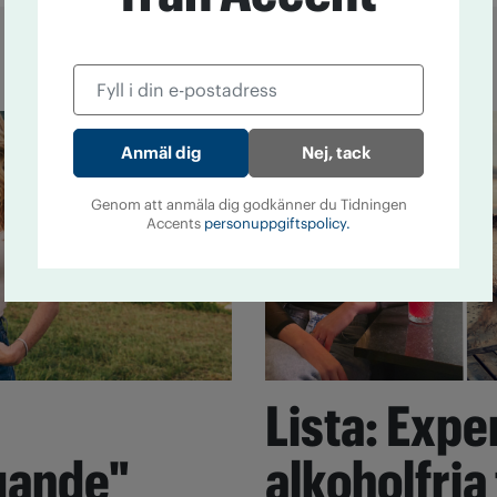
Nej, tack
Genom att anmäla dig godkänner du Tidningen
Accents
personuppgiftspolicy.
Lista: Expe
gande"
alkoholfria