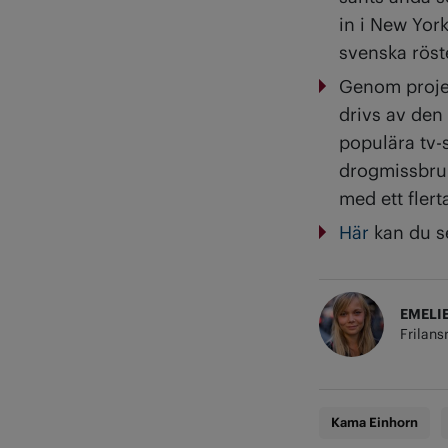
in i New Yor
svenska röst
Genom proje
drivs av den
populära tv-
drogmissbruk,
med ett flerta
Här
kan du se
EMELI
Frilans
Kama Einhorn