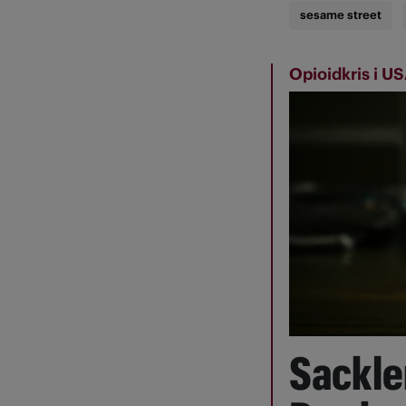
sesame street
Opioidkris i U
Sackle