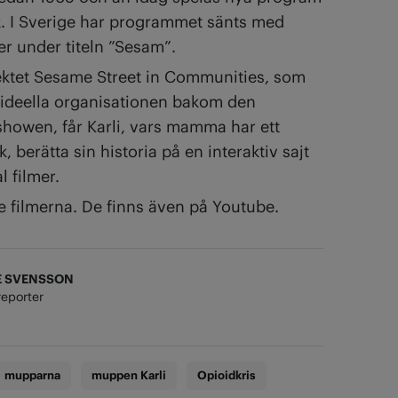
k. I Sverige har programmet sänts med
er under titeln ”Sesam”.
ktet Sesame Street in Communities, som
 ideella organisationen bakom den
showen, får Karli, vars mamma har ett
 berätta sin historia på en interaktiv sajt
l filmer.
 filmerna. De finns även på Youtube.
E SVENSSON
reporter
mupparna
muppen Karli
Opioidkris