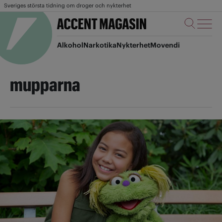
Sveriges största tidning om droger och nykterhet
Alkohol
Narkotika
Nykterhet
Movendi
mupparna