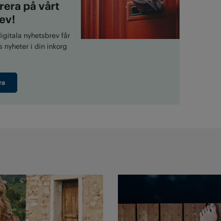
era på vårt
ev!
gitala nyhetsbrev får
 nyheter i din inkorg
ra