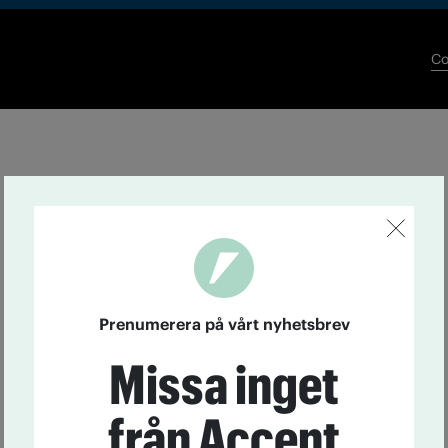
Co
Prenumerera på vårt nyhetsbrev
Missa inget
från Accent