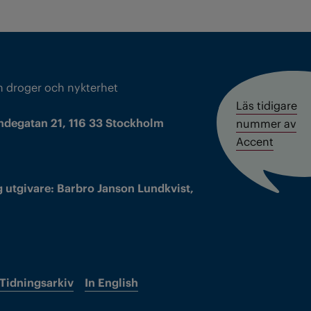
m droger och nykterhet
Läs tidigare
ndegatan 21, 116 33 Stockholm
nummer av
Accent
 utgivare: Barbro Janson Lundkvist,
Tidningsarkiv
In English