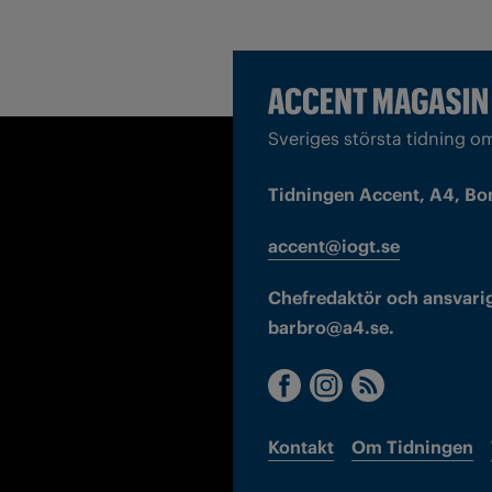
Sveriges största tidning o
Tidningen Accent, A4, Bo
accent@iogt.se
Chefredaktör och ansvarig
barbro@a4.se.
Kontakt
Om Tidningen