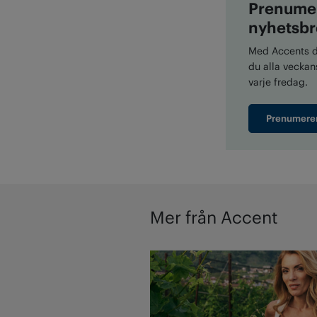
Prenumer
nyhetsbr
Med Accents di
du alla veckans
varje fredag.
Prenumere
Mer från Accent