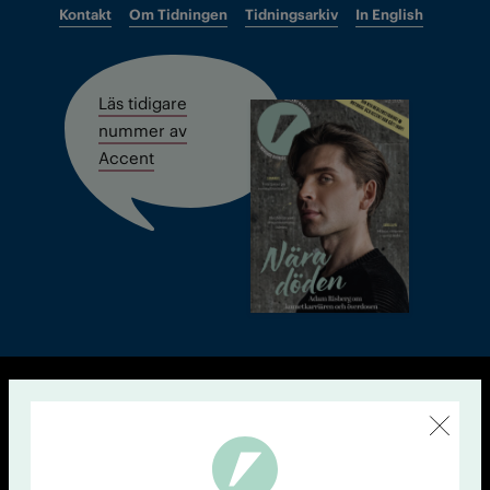
Kontakt
Om Tidningen
Tidningsarkiv
In English
Läs tidigare
nummer av
Accent
© Tidningen Accent 2026
Cookiepolicy
Personuppgiftspolicy