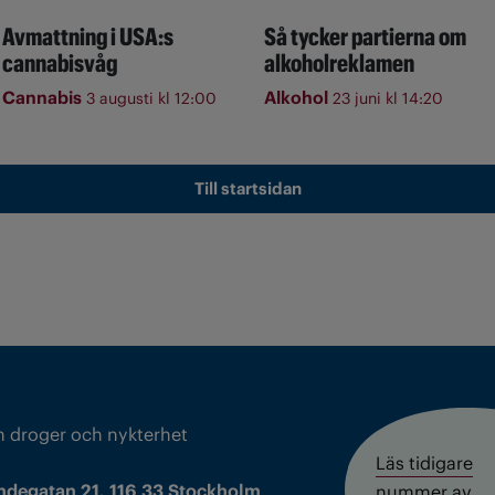
Avmattning i USA:s
Så tycker partierna om
cannabisvåg
alkoholreklamen
Cannabis
Alkohol
3 augusti kl 12:00
23 juni kl 14:20
Till startsidan
m droger och nykterhet
Läs tidigare
ndegatan 21, 116 33 Stockholm
nummer av