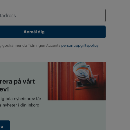
g godkänner du Tidningen Accents
personuppgiftspolicy.
era på vårt
ev!
gitala nyhetsbrev får
 nyheter i din inkorg
ra