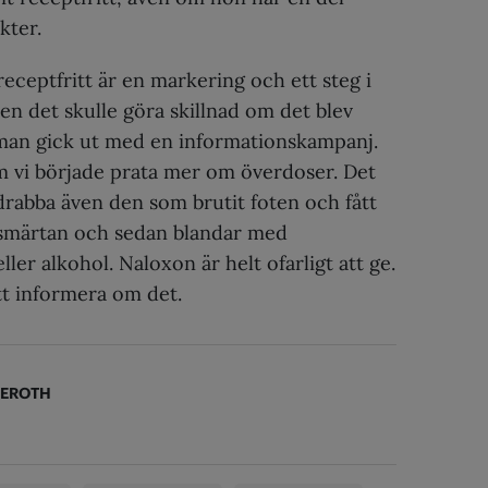
kter.
 receptfritt är en markering och ett steg i
Men det skulle göra skillnad om det blev
man gick ut med en informationskampanj.
m vi började prata mer om överdoser. Det
 drabba även den som brutit foten och fått
smärtan och sedan blandar med
ler alkohol. Naloxon är helt ofarligt att ge.
att informera om det.
KEROTH