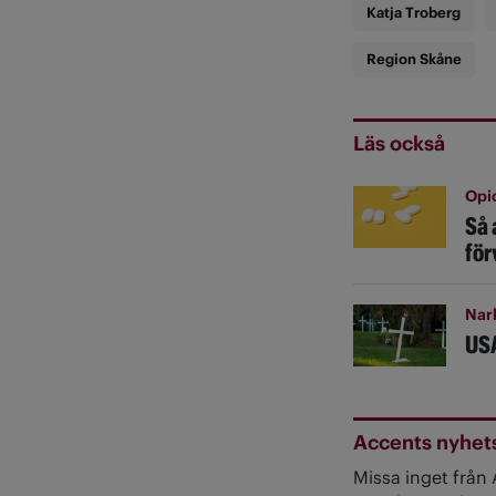
Katja Troberg
Region Skåne
Läs också
Opio
Så 
för
Nar
USA
Accents nyhet
Missa inget från