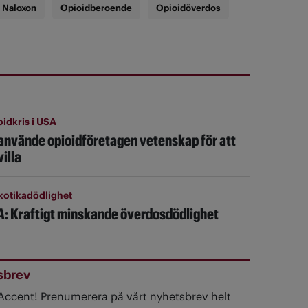
Naloxon
Opioidberoende
Opioidöverdos
idkris i USA
använde opioidföretagen vetenskap för att
villa
kotikadödlighet
: Kraftigt minskande överdosdödlighet
sbrev
 Accent! Prenumerera på vårt nyhetsbrev helt