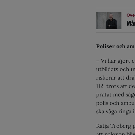
Öve
Mån
Poliser och a
– Vi har gjort 
utbildats och u
riskerar att dr
112, trots att d
pratat med säge
polis och ambul
ska våga ringa 
Katja Troberg p
att naloxon bli