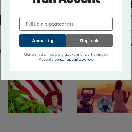
Lista: Expe
gande"
alkoholfria
 ifrågasatt alkoholkulturen.
Under namnet nollkommafem
olfritt mousserande vin i
Holm med sig av sin nyktra l
Nej, tack
rkare. Vi kontaktade henne
tips på alkoholfri dryck till
kring det.
Nykterhet
24 juni kl 13:18
Genom att anmäla dig godkänner du Tidningen
Accents
personuppgiftspolicy.