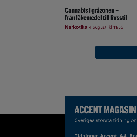
Cannabis i gråzonen –
från läkemedel till livsstil
Narkotika
4 augusti kl 11:55
Sveriges största tidning o
Tidningen Accent, A4, Bo