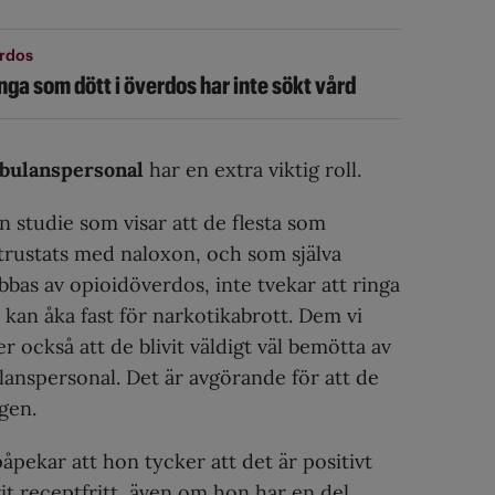
rdos
ga som dött i överdos har inte sökt vård
mbulanspersonal
har en extra viktig roll.
en studie som visar att de flesta som
trustats med naloxon, och som själva
abbas av opioidöverdos, inte tvekar att ringa
e kan åka fast för narkotikabrott. Dem vi
r också att de blivit väldigt väl bemötta av
anspersonal. Det är avgörande för att de
igen.
åpekar att hon tycker att det är positivt
vit receptfritt, även om hon har en del