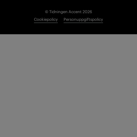
© Tidningen Accent 2026
Cookiepolicy
Personuppgiftspolicy