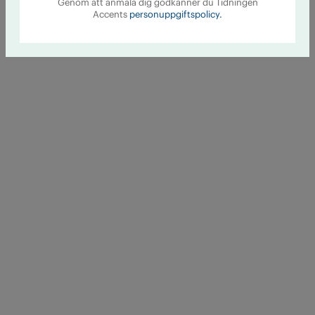
Genom att anmäla dig godkänner du Tidningen
Accents
personuppgiftspolicy.