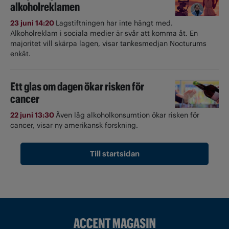
alkoholreklamen
23 juni 14:20
Lagstiftningen har inte hängt med.
Alkoholreklam i sociala medier är svår att komma åt. En
majoritet vill skärpa lagen, visar tankesmedjan Nocturums
enkät.
Ett glas om dagen ökar risken för
cancer
22 juni 13:30
Även låg alkoholkonsumtion ökar risken för
cancer, visar ny amerikansk forskning.
Till startsidan