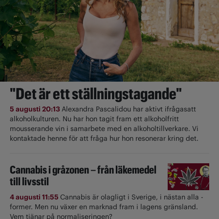
"Det är ett ställningstagande"
5 augusti 20:13
Alexandra Pascalidou har aktivt ifrågasatt
alkoholkulturen. Nu har hon tagit fram ett alkoholfritt
mousserande vin i samarbete med en alkoholtillverkare. Vi
kontaktade henne för att fråga hur hon resonerar kring det.
Cannabis i gråzonen – från läkemedel
till livsstil
4 augusti 11:55
Cannabis är olagligt i ­Sverige, i nästan alla ­
former. Men nu växer en marknad fram i lagens gränsland.
Vem tjänar på normaliseringen?