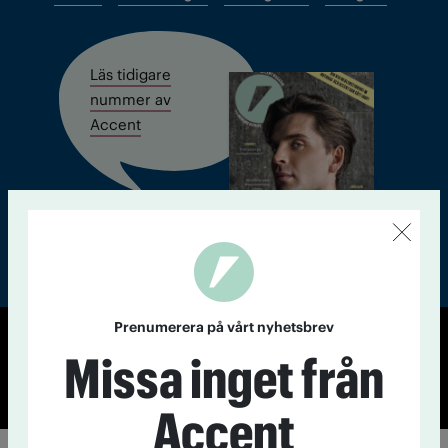
Läs tidigare
nummer av
Accent
Prenumerera på vårt nyhetsbrev
Missa inget från
© Tidningen Accent 2026
Cookiepolicy
Personuppgiftspolicy
Accent