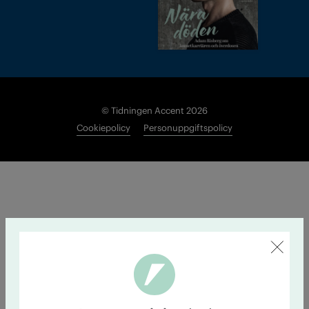
© Tidningen Accent 2026
Cookiepolicy
Personuppgiftspolicy