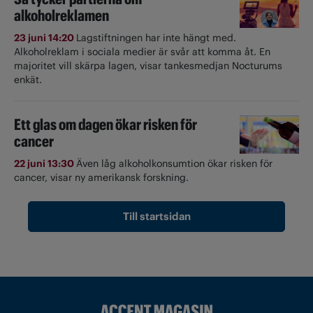
alkoholreklamen
23 juni 14:20
Lagstiftningen har inte hängt med.
Alkoholreklam i sociala medier är svår att komma åt. En
majoritet vill skärpa lagen, visar tankesmedjan Nocturums
enkät.
Ett glas om dagen ökar risken för
cancer
22 juni 13:30
Även låg alkoholkonsumtion ökar risken för
cancer, visar ny amerikansk forskning.
Till startsidan