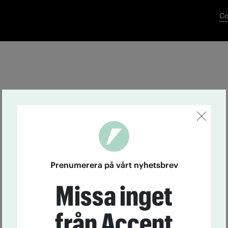
Co
Prenumerera på vårt nyhetsbrev
Missa inget
från Accent