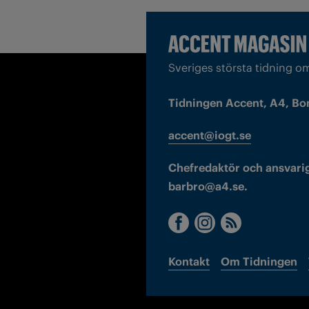
Sveriges största tidning o
Tidningen Accent, A4, Bo
accent@iogt.se
Chefredaktör och ansvarig
barbro@a4.se.
Kontakt
Om Tidningen