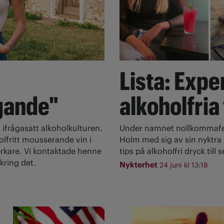
Lista: Expe
gande"
alkoholfria
 ifrågasatt alkoholkulturen.
Under namnet nollkommafem
olfritt mousserande vin i
Holm med sig av sin nyktra l
rkare. Vi kontaktade henne
tips på alkoholfri dryck till
kring det.
Nykterhet
24 juni kl 13:18