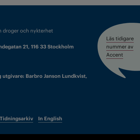
m droger och nykterhet
Läs tidigare
ndegatan 21, 116 33 Stockholm
nummer av
Accent
 utgivare: Barbro Janson Lundkvist,
Tidningsarkiv
In English