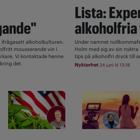
Lista: Expe
gande"
alkoholfria
 ifrågasatt alkoholkulturen.
Under namnet nollkommafem
olfritt mousserande vin i
Holm med sig av sin nyktra l
rkare. Vi kontaktade henne
tips på alkoholfri dryck till
kring det.
Nykterhet
24 juni kl 13:18