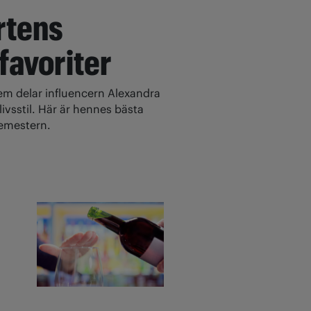
rtens
 favoriter
 delar influencern Alexandra
ivsstil. Här är hennes bästa
 semestern.