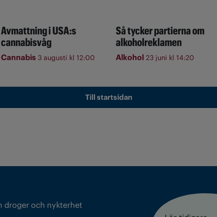
Avmattning i USA:s
Så tycker partierna om
cannabisvåg
alkoholreklamen
Cannabis
Alkohol
3 augusti kl 12:00
23 juni kl 14:20
Till startsidan
m droger och nykterhet