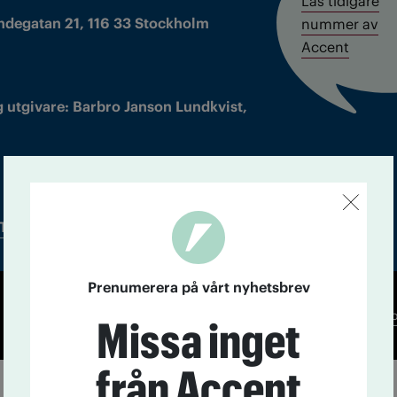
Läs tidigare
ndegatan 21, 116 33 Stockholm
nummer av
Accent
 utgivare: Barbro Janson Lundkvist,
Tidningsarkiv
In English
Prenumerera på vårt nyhetsbrev
Co
Missa inget
från Accent