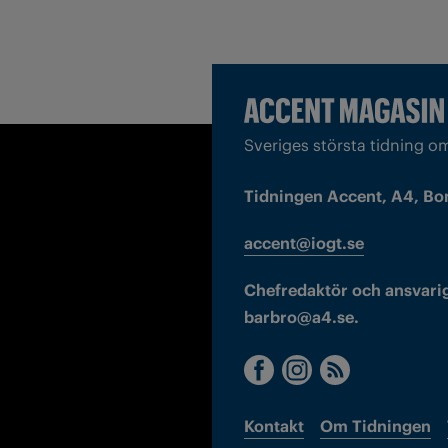
Sveriges största tidning o
Tidningen Accent, A4, Bo
accent@iogt.se
Chefredaktör och ansvarig
barbro@a4.se.
Kontakt
Om Tidningen