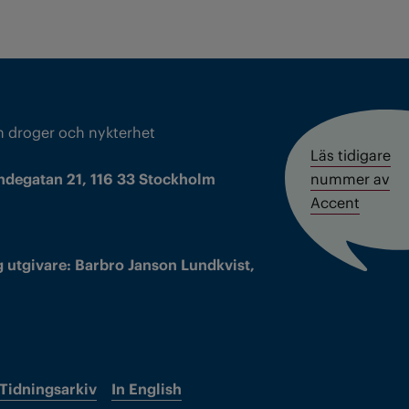
m droger och nykterhet
Läs tidigare
ndegatan 21, 116 33 Stockholm
nummer av
Accent
 utgivare: Barbro Janson Lundkvist,
Tidningsarkiv
In English