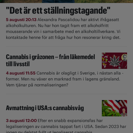
"Det är ett ställningstagande"
5 augusti 20:13
Alexandra Pascalidou har aktivt ifrågasatt
alkoholkulturen. Nu har hon tagit fram ett alkoholfritt
mousserande vin i samarbete med en alkoholtillverkare. Vi
kontaktade henne för att fråga hur hon resonerar kring det.
Cannabis i gråzonen – från läkemedel
till livsstil
4 augusti 11:55
Cannabis är olagligt i ­Sverige, i nästan alla ­
former. Men nu växer en marknad fram i lagens gränsland.
Vem tjänar på normaliseringen?
Avmattning i USA:s cannabisvåg
3 augusti 12:00
Efter en snabb expansionsfas har
legaliseringen av cannabis tappat fart i USA. Sedan 2023 har
ingen ny delstat fullt ut ­legaliserat cannabis.