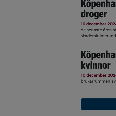
Köpenham
droger
16 december 20
de senaste åren sök
skademinimerande
Köpenham
kvinnor
10 december 20
brukarrummen av 