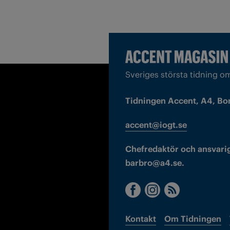
Sveriges största tidning o
Tidningen Accent, A4, Bo
accent@iogt.se
Chefredaktör och ansvarig
barbro@a4.se.
Kontakt
Om Tidningen