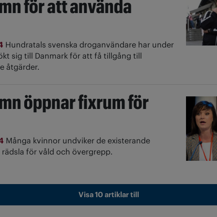
n för att använda
24
Hundratals svenska droganvändare har under
t sig till Danmark för att få tillgång till
 åtgärder.
n öppnar fixrum för
24
Många kvinnor undviker de existerande
rädsla för våld och övergrepp.
Visa 10 artiklar till