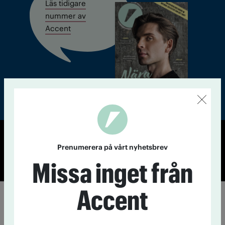
Läs tidigare
nummer av
Accent
© Tidningen Accent 2026
Prenumerera på vårt nyhetsbrev
Cookiepolicy
Personuppgiftspolicy
Missa inget från
Accent