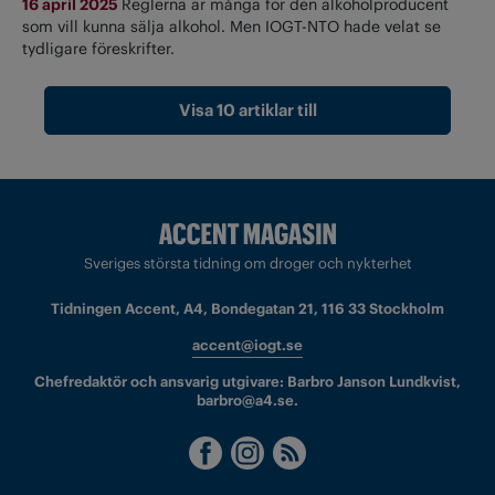
16 april 2025
Reglerna är många för den alkoholproducent
som vill kunna sälja alkohol. Men IOGT-NTO hade velat se
tydligare föreskrifter.
Visa 10 artiklar till
Sveriges största tidning om droger och nykterhet
Tidningen Accent, A4, Bondegatan 21, 116 33 Stockholm
accent@iogt.se
Chefredaktör och ansvarig utgivare: Barbro Janson Lundkvist,
barbro@a4.se.