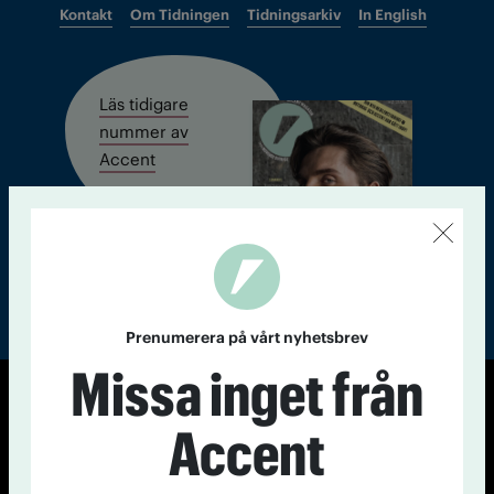
Kontakt
Om Tidningen
Tidningsarkiv
In English
Läs tidigare
nummer av
Accent
Prenumerera på vårt nyhetsbrev
Missa inget från
© Tidningen Accent 2026
Accent
Cookiepolicy
Personuppgiftspolicy