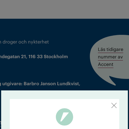
m droger och nykterhet
Läs tidigare
ndegatan 21, 116 33 Stockholm
nummer av
Accent
 utgivare: Barbro Janson Lundkvist,
Tidningsarkiv
In English