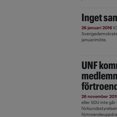
Inget sa
26 januari 2016
I
Sverigedemokrater
januarimöte.
UNF komm
medlemm
förtroen
26 november 20
eller SDU inte gå
förbundsstyrelse
förtroendeuppdra