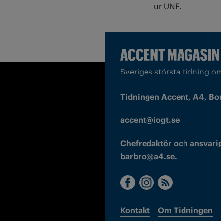
ur UNF.
Sveriges största tidning o
Tidningen Accent, A4, Bo
accent@iogt.se
Chefredaktör och ansvarig
barbro@a4.se.
Kontakt
Om Tidningen