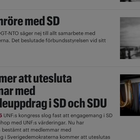
mröre med SD
OGT-NTO säger nej till allt samarbete med
na. Det beslutade förbundsstyrelsen vid sitt
er att utesluta
ar med
deuppdrag i SD och SDU
15
UNF:s kongress slog fast att engagemang i SD
r ihop med UNF:s värderingar. Nu har
n bestämt att medlemmar med
g i Sverigedemokraterna kommer att uteslutas