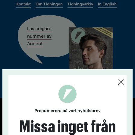
Kontakt
Om Tidningen
Tidningsarkiv
In English
Läs tidigare
nummer av
Accent
Prenumerera på vårt nyhetsbrev
© Tidningen Accent 2026
Missa inget från
Cookiepolicy
Personuppgiftspolicy