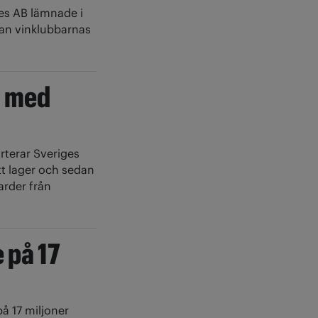
es AB lämnade i
kan vinklubbarnas
l med
rterar Sveriges
tt lager och sedan
arder från
 på 17
å 17 miljoner