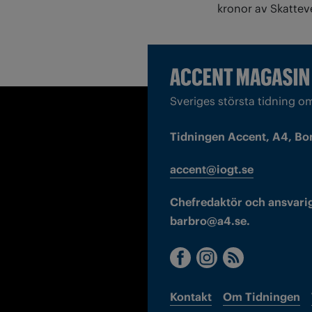
kronor av Skatte
Sveriges största tidning o
Tidningen Accent, A4, Bo
accent@iogt.se
Chefredaktör och ansvarig
barbro@a4.se.
Kontakt
Om Tidningen