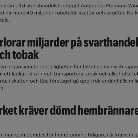
garen till distanshandelsföretaget Antipodes Premium Win
d närmare 40 miljoner i obetalda skatter och avgifter. Nu 
tala.
rlorar miljarder på svarthande
och tobak
en organiserade brottsligheten har hittat en ny nisch rappo
att lagligt föra in och transportera tobak och alkohol till e
unta i skatten och låta företaget gå upp i rök undanhålls milj
n.
rket kräver dömd hembrännare
n man som dömdes för hembränning tidigare i år krävs nu p