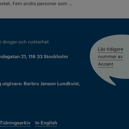
verket. Fem andra personer som …
m droger och nykterhet
Läs tidigare
ndegatan 21, 116 33 Stockholm
nummer av
Accent
 utgivare: Barbro Janson Lundkvist,
Tidningsarkiv
In English