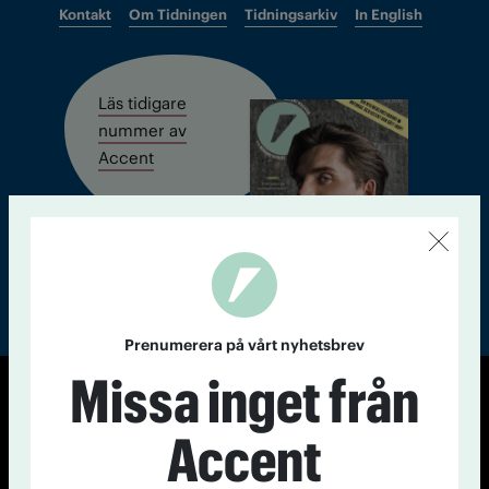
Kontakt
Om Tidningen
Tidningsarkiv
In English
Läs tidigare
nummer av
Accent
Prenumerera på vårt nyhetsbrev
Missa inget från
© Tidningen Accent 2026
Accent
Cookiepolicy
Personuppgiftspolicy