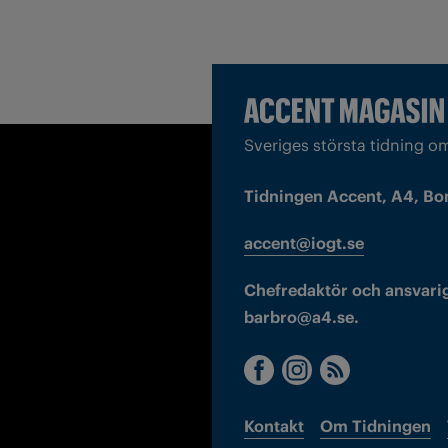
Sveriges största tidning o
Tidningen Accent, A4, Bo
accent@iogt.se
Chefredaktör och ansvarig
barbro@a4.se.
Kontakt
Om Tidningen