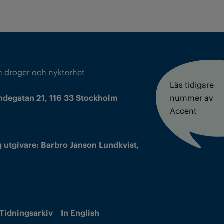
m droger och nykterhet
Läs tidigare
ndegatan 21, 116 33 Stockholm
nummer av
Accent
 utgivare: Barbro Janson Lundkvist,
Tidningsarkiv
In English