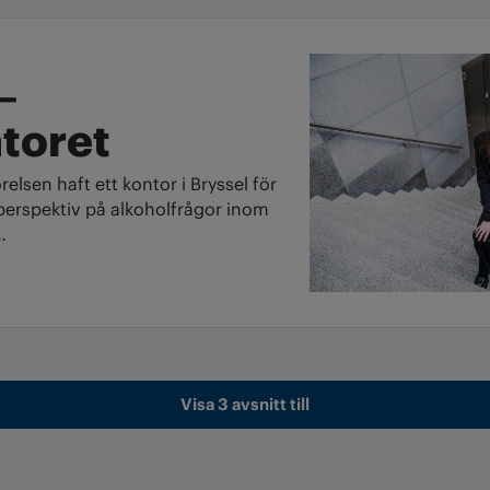
–
toret
lsen haft ett kontor i Bryssel för
operspektiv på alkoholfrågor inom
…
Visa 3 avsnitt till