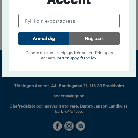
Studie: Supande ungdomar kan riskera depression
som vuxna
26 november 2010
Tonåringar som dricker mycket verkar
utsätta sig själva för en större risk att få depressioner och …
Nej, tack
Genom att anmäla dig godkänner du Tidningen
Accents
personuppgiftspolicy.
Sveriges största tidning om droger och nykterhet
Tidningen Accent, A4, Bondegatan 21, 116 33 Stockholm
accent@iogt.se
Chefredaktör och ansvarig utgivare: Barbro Janson Lundkvist,
barbro@a4.se.