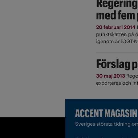
Regering
med fem 
20 februari 2014
punktskatten på ö
igenom är IOGT-NT
Förslag p
30 maj 2013
Reger
exporteras och int
Sveriges största tidning o