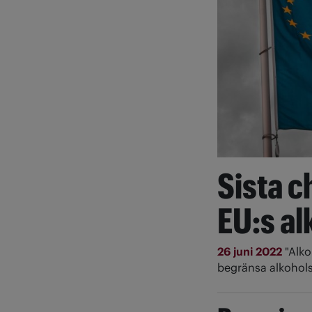
Sista c
EU:s al
26 juni 2022
"Alko
begränsa alkohols