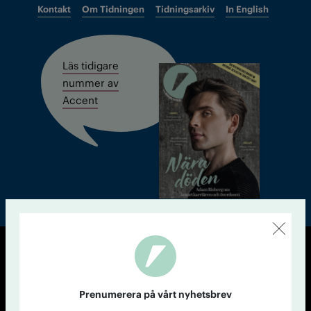
Kontakt
Om Tidningen
Tidningsarkiv
In English
Läs tidigare
nummer av
Accent
© Tidningen Accent 2026
Cookiepolicy
Personuppgiftspolicy
Prenumerera på vårt nyhetsbrev