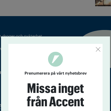
m droger och nykterhet
Läs tidigare
ndegatan 21, 116 33 Stockholm
nummer av
Accent
 utgivare: Barbro Janson Lundkvist,
Prenumerera på vårt nyhetsbrev
Missa inget
från Accent
Tidningsarkiv
In English