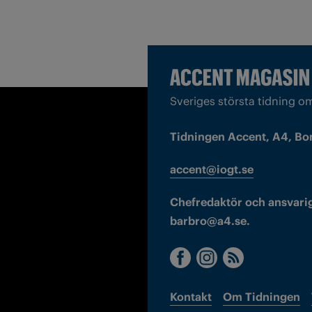
Sveriges största tidning o
Tidningen Accent, A4, Bo
accent@iogt.se
Chefredaktör och ansvarig
barbro@a4.se.
Kontakt
Om Tidningen