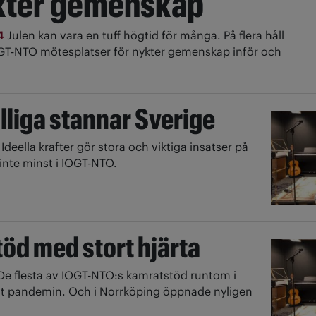
ykter gemenskap
24
Julen kan vara en tuff högtid för många. På flera håll
OGT-NTO mötesplatser för nykter gemenskap inför och
illiga stannar Sverige
2
Ideella krafter gör stora och viktiga insatser på
nte minst i IOGT-NTO.
öd med stort hjärta
De flesta av IOGT-NTO:s kamratstöd runtom i
vt pandemin. Och i Norrköping öppnade nyligen