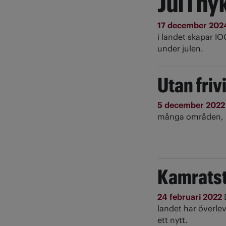
Jul i n
17 december 20
i landet skapar I
under julen.
Utan friv
5 december 202
många områden, i
Kamratst
24 februari 2022
landet har överle
ett nytt.